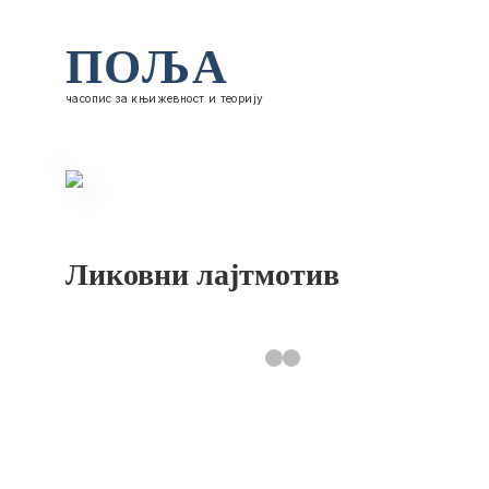
ПОЉА
часопис за књижевност и теорију
Ликовни лајтмотив