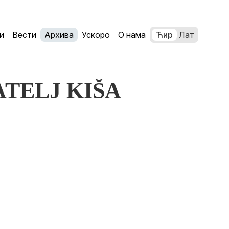
и
Вести
Архива
Ускоро
О нама
Ћир
Лат
ATELJ KIŠA