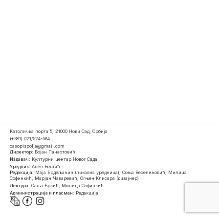
Католичка порта 5, 21000 Нови Сад, Србија
(+381) 021/524-584
casopispolja@gmail.com
Директор:
Бојан Панаотовић
Издавач:
Културни центар Новог Сада
Уредник:
Ален Бешић
Редакција:
Маја Ердељанин (ликовна уредница), Соња Веселиновић, Милица
Софинкић, Марјан Чакаревић, Огњен Клисара (дизајнер)
Лектура:
Сања Бркић, Милица Софинкић
Администрација и пласман:
Редакција