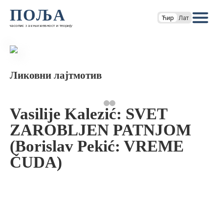
ПОЉА
Ћир
Лат
часопис за књижевност и теорију
Ликовни лајтмотив
Vasilije Kalezić: SVET
ZAROBLJEN PATNJOM
(Borislav Pekić: VREME
ČUDA)