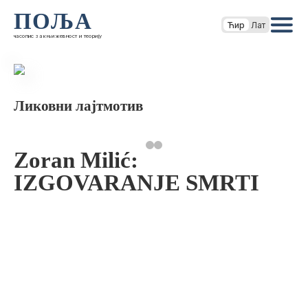
ПОЉА
Ћир
Лат
часопис за књижевност и теорију
Ликовни лајтмотив
Zoran Milić:
IZGOVARANJE SMRTI