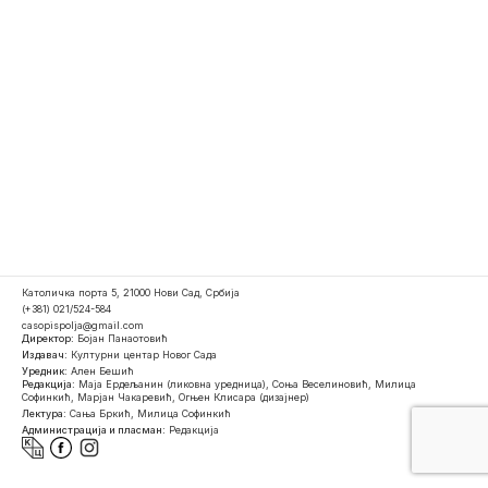
Католичка порта 5, 21000 Нови Сад, Србија
(+381) 021/524-584
casopispolja@gmail.com
Директор:
Бојан Панаотовић
Издавач:
Културни центар Новог Сада
Уредник:
Ален Бешић
Редакција:
Маја Ердељанин (ликовна уредница), Соња Веселиновић, Милица
Софинкић, Марјан Чакаревић, Огњен Клисара (дизајнер)
Лектура:
Сања Бркић, Милица Софинкић
Администрација и пласман:
Редакција