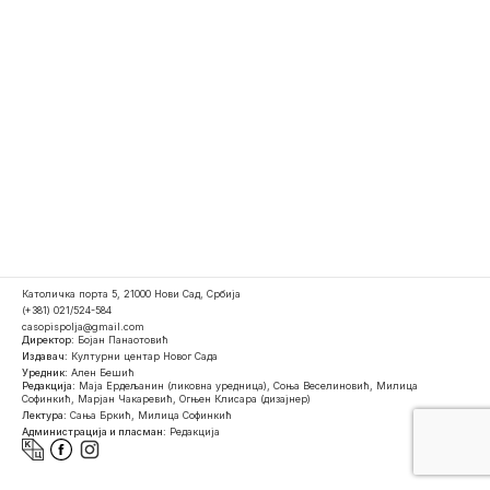
Католичка порта 5, 21000 Нови Сад, Србија
(+381) 021/524-584
casopispolja@gmail.com
Директор:
Бојан Панаотовић
Издавач:
Културни центар Новог Сада
Уредник:
Ален Бешић
Редакција:
Маја Ердељанин (ликовна уредница), Соња Веселиновић, Милица
Софинкић, Марјан Чакаревић, Огњен Клисара (дизајнер)
Лектура:
Сања Бркић, Милица Софинкић
Администрација и пласман:
Редакција