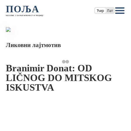
ПОЉА
Ћир
Лат
часопис за књижевност и теорију
Ликовни лајтмотив
Branimir Donat: OD
LIČNOG DO MITSKOG
ISKUSTVA