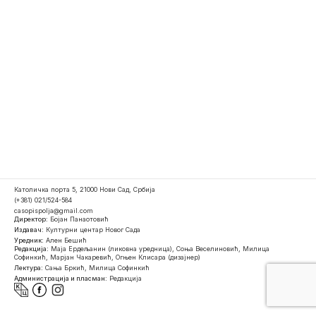
Католичка порта 5, 21000 Нови Сад, Србија
(+381) 021/524-584
casopispolja@gmail.com
Директор:
Бојан Панаотовић
Издавач:
Културни центар Новог Сада
Уредник:
Ален Бешић
Редакција:
Маја Ердељанин (ликовна уредница), Соња Веселиновић, Милица
Софинкић, Марјан Чакаревић, Огњен Клисара (дизајнер)
Лектура:
Сања Бркић, Милица Софинкић
Администрација и пласман:
Редакција