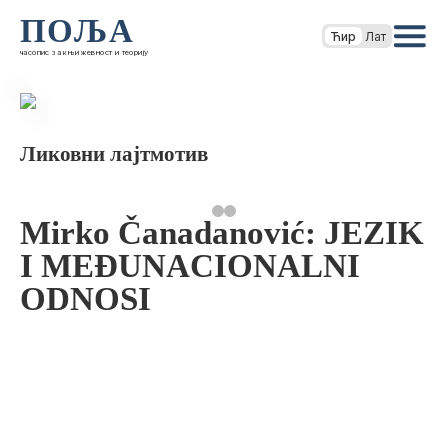
ПОЉА
Ћир
Лат
часопис за књижевност и теорију
Ликовни лајтмотив
Mirko Čanadanović: JEZIK
I MEĐUNACIONALNI
ODNOSI