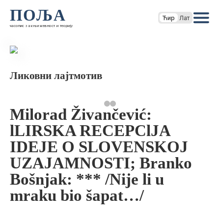
ПОЉА
Ћир
Лат
часопис за књижевност и теорију
Ликовни лајтмотив
Milorad Živančević:
lLIRSKA RECEPClJA
IDEJE O SLOVENSKOJ
UZAJAMNOSTI; Branko
Bošnjak: *** /Nije li u
mraku bio šapat…/