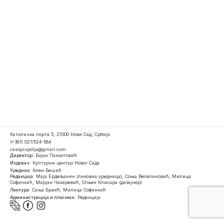
Католичка порта 5, 21000 Нови Сад, Србија
(+381) 021/524-584
casopispolja@gmail.com
Директор:
Бојан Панаотовић
Издавач:
Културни центар Новог Сада
Уредник:
Ален Бешић
Редакција:
Маја Ердељанин (ликовна уредница), Соња Веселиновић, Милица
Софинкић, Марјан Чакаревић, Огњен Клисара (дизајнер)
Лектура:
Сања Бркић, Милица Софинкић
Администрација и пласман:
Редакција