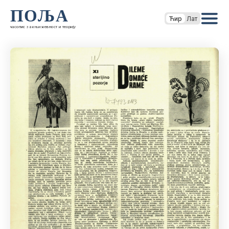
ПОЉА
Ћир
Лат
часопис за књижевност и теорију