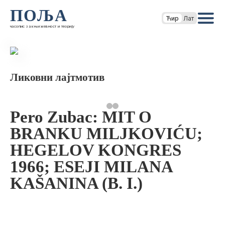
ПОЉА
Ћир
Лат
часопис за књижевност и теорију
Ликовни лајтмотив
Pero Zubac: MIT O
BRANKU MILJKOVIĆU;
HEGELOV KONGRES
1966; ESEJI MILANA
KAŠANINA (B. I.)