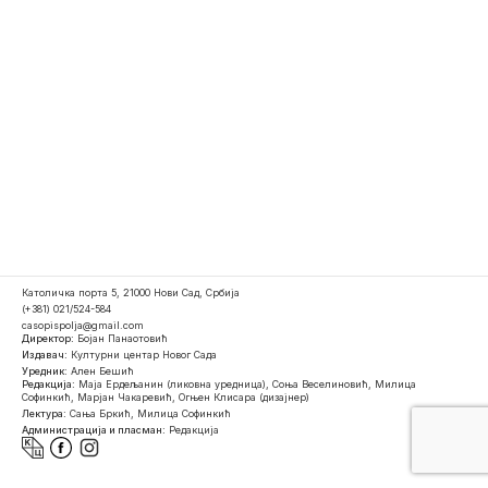
Католичка порта 5, 21000 Нови Сад, Србија
(+381) 021/524-584
casopispolja@gmail.com
Директор:
Бојан Панаотовић
Издавач:
Културни центар Новог Сада
Уредник:
Ален Бешић
Редакција:
Маја Ердељанин (ликовна уредница), Соња Веселиновић, Милица
Софинкић, Марјан Чакаревић, Огњен Клисара (дизајнер)
Лектура:
Сања Бркић, Милица Софинкић
Администрација и пласман:
Редакција