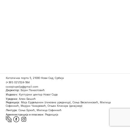
Католичка порта 5, 21000 Нови Сад, Србија
(+381) 021/524-584
casopispolja@gmail.com
Директор:
Бојан Панаотовић
Издавач:
Културни центар Новог Сада
Уредник:
Ален Бешић
Редакција:
Маја Ердељанин (ликовна уредница), Соња Веселиновић, Милица
Софинкић, Марјан Чакаревић, Огњен Клисара (дизајнер)
Лектура:
Сања Бркић, Милица Софинкић
Администрација и пласман:
Редакција