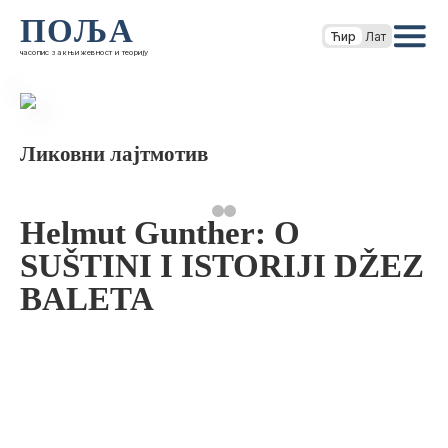
ПОЉА
Ћир
Лат
часопис за књижевност и теорију
Ликовни лајтмотив
Helmut Gunther: O
SUŠTINI I ISTORIJI DŽEZ
BALETA