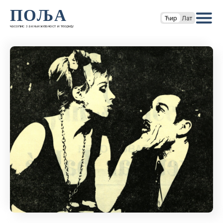
ПОЉА
Ћир
Лат
часопис за књижевност и теорију