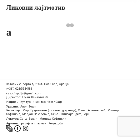
Ликовни лајтмотив
a
Католичка порта 5, 21000 Нови Сад, Србија
(+381) 021/524-584
casopispolja@gmail.com
Директор:
Бојан Панаотовић
Издавач:
Културни центар Новог Сада
Уредник:
Ален Бешић
Редакција:
Маја Ердељанин (ликовна уредница), Соња Веселиновић, Милица
Софинкић, Марјан Чакаревић, Огњен Клисара (дизајнер)
Лектура:
Сања Бркић, Милица Софинкић
Администрација и пласман:
Редакција