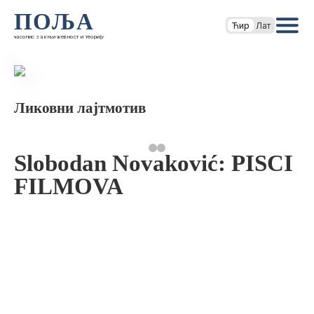
ПОЉА
Ћир
Лат
часопис за књижевност и теорију
Ликовни лајтмотив
Slobodan Novaković: PISCI
FILMOVA