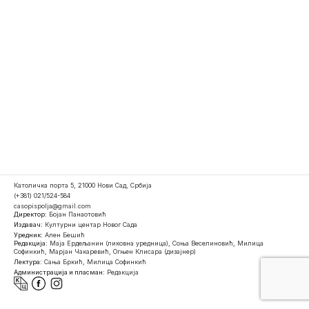
Католичка порта 5, 21000 Нови Сад, Србија
(+381) 021/524-584
casopispolja@gmail.com
Директор:
Бојан Панаотовић
Издавач:
Културни центар Новог Сада
Уредник:
Ален Бешић
Редакција:
Маја Ердељанин (ликовна уредница), Соња Веселиновић, Милица
Софинкић, Марјан Чакаревић, Огњен Клисара (дизајнер)
Лектура:
Сања Бркић, Милица Софинкић
Администрација и пласман:
Редакција