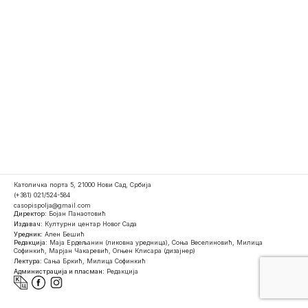
Католичка порта 5, 21000 Нови Сад, Србија
(+381) 021/524-584
casopispolja@gmail.com
Директор:
Бојан Панаотовић
Издавач:
Културни центар Новог Сада
Уредник:
Ален Бешић
Редакција:
Маја Ердељанин (ликовна уредница), Соња Веселиновић, Милица
Софинкић, Марјан Чакаревић, Огњен Клисара (дизајнер)
Лектура:
Сања Бркић, Милица Софинкић
Администрација и пласман:
Редакција