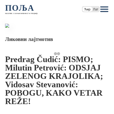
ПОЉА
Ћир
Лат
часопис за књижевност и теорију
Ликовни лајтмотив
Predrag Čudić: PISMO;
Milutin Petrović: ODSJAJ
ZELENOG KRAJOLIKA;
Vidosav Stevanović:
POBOGU, KAKO VETAR
REŽE!