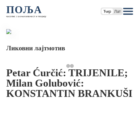
ПОЉА
Ћир
Лат
часопис за књижевност и теорију
Ликовни лајтмотив
Petar Ćurčić: TRIJENILE;
Milan Golubović:
KONSTANTIN BRANKUŠI