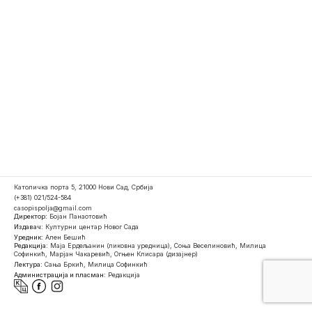
Католичка порта 5, 21000 Нови Сад, Србија
(+381) 021/524-584
casopispolja@gmail.com
Директор:
Бојан Панаотовић
Издавач:
Културни центар Новог Сада
Уредник:
Ален Бешић
Редакција:
Маја Ердељанин (ликовна уредница), Соња Веселиновић, Милица
Софинкић, Марјан Чакаревић, Огњен Клисара (дизајнер)
Лектура:
Сања Бркић, Милица Софинкић
Администрација и пласман:
Редакција