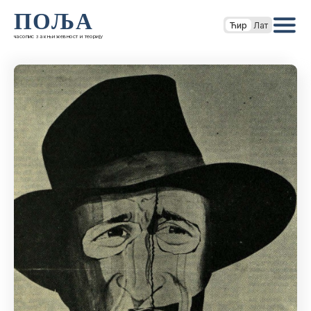
ПОЉА
Ћир
Лат
часопис за књижевност и теорију