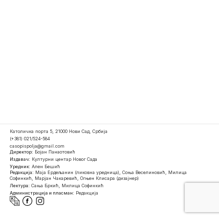
Католичка порта 5, 21000 Нови Сад, Србија
(+381) 021/524-584
casopispolja@gmail.com
Директор:
Бојан Панаотовић
Издавач:
Културни центар Новог Сада
Уредник:
Ален Бешић
Редакција:
Маја Ердељанин (ликовна уредница), Соња Веселиновић, Милица
Софинкић, Марјан Чакаревић, Огњен Клисара (дизајнер)
Лектура:
Сања Бркић, Милица Софинкић
Администрација и пласман:
Редакција