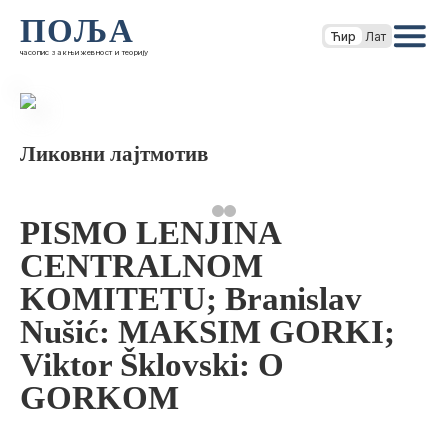
ПОЉА
Ћир
Лат
часопис за књижевност и теорију
Ликовни лајтмотив
PISMO LENJINA
CENTRALNOM
KOMITETU; Branislav
Nušić: MAKSIM GORKI;
Viktor Šklovski: O
GORKOM