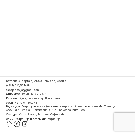
Католичка порта 5, 21000 Нови Сад, Србија
(+381) 021/524-584
casopispolja@gmail.com
Директор:
Бојан Панаотовић
Издавач:
Културни центар Новог Сада
Уредник:
Ален Бешић
Редакција:
Маја Ердељанин (ликовна уредница), Соња Веселиновић, Милица
Софинкић, Марјан Чакаревић, Огњен Клисара (дизајнер)
Лектура:
Сања Бркић, Милица Софинкић
Администрација и пласман:
Редакција