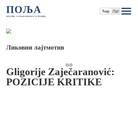
ПОЉА
Ћир
Лат
часопис за књижевност и теорију
Ликовни лајтмотив
Gligorije Zaječaranović:
POZICIJE KRITIKE