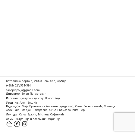
Католичка порта 5, 21000 Нови Сад, Србија
(+381) 021/524-584
casopispolja@gmail.com
Директор:
Бојан Панаотовић
Издавач:
Културни центар Новог Сада
Уредник:
Ален Бешић
Редакција:
Маја Ердељанин (ликовна уредница), Соња Веселиновић, Милица
Софинкић, Марјан Чакаревић, Огњен Клисара (дизајнер)
Лектура:
Сања Бркић, Милица Софинкић
Администрација и пласман:
Редакција