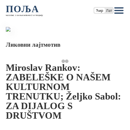
ПОЉА
Ћир
Лат
часопис за књижевност и теорију
Ликовни лајтмотив
Miroslav Rankov:
ZABELEŠKE O NAŠEM
KULTURNOM
TRENUTKU; Željko Sabol:
ZA DIJALOG S
DRUŠTVOM