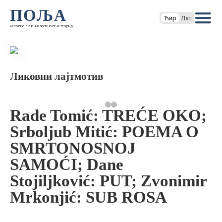
ПОЉА
Ћир
Лат
часопис за књижевност и теорију
Ликовни лајтмотив
Rade Tomić: TREĆE OKO;
Srboljub Mitić: POEMA O
SMRTONOSNOJ
SAMOĆI; Dane
Stojiljković: PUT; Zvonimir
Mrkonjić: SUB ROSA