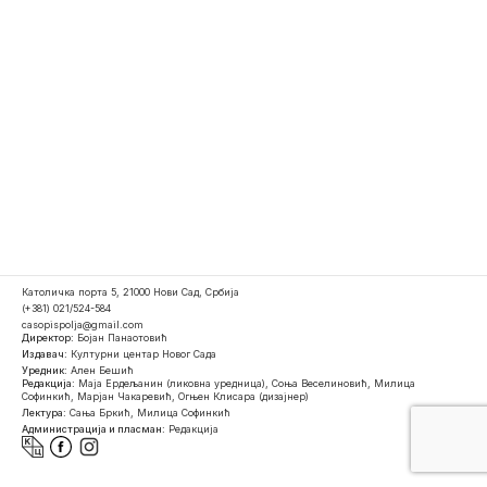
Католичка порта 5, 21000 Нови Сад, Србија
(+381) 021/524-584
casopispolja@gmail.com
Директор:
Бојан Панаотовић
Издавач:
Културни центар Новог Сада
Уредник:
Ален Бешић
Редакција:
Маја Ердељанин (ликовна уредница), Соња Веселиновић, Милица
Софинкић, Марјан Чакаревић, Огњен Клисара (дизајнер)
Лектура:
Сања Бркић, Милица Софинкић
Администрација и пласман:
Редакција