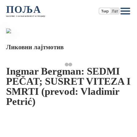
ПОЉА
Ћир
Лат
часопис за књижевност и теорију
Ликовни лајтмотив
Ingmar Bergman: SEDMI
PEČAT; SUSRET VITEZA I
SMRTI (prevod: Vladimir
Petrić)