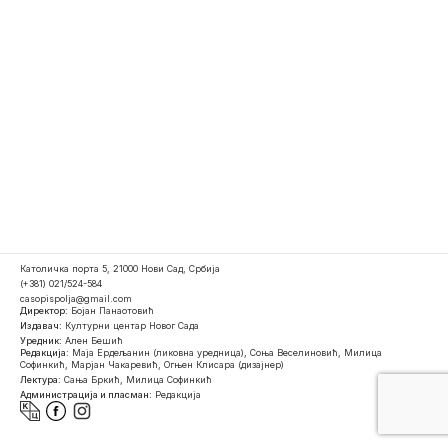
Католичка порта 5, 21000 Нови Сад, Србија
(+381) 021/524-584
casopispolja@gmail.com
Директор:
Бојан Панаотовић
Издавач:
Културни центар Новог Сада
Уредник:
Ален Бешић
Редакција:
Маја Ердељанин (ликовна уредница), Соња Веселиновић, Милица
Софинкић, Марјан Чакаревић, Огњен Клисара (дизајнер)
Лектура:
Сања Бркић, Милица Софинкић
Администрација и пласман:
Редакција