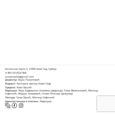
Католичка порта 5, 21000 Нови Сад, Србија
(+381) 021/524-584
casopispolja@gmail.com
Директор:
Бојан Панаотовић
Издавач:
Културни центар Новог Сада
Уредник:
Ален Бешић
Редакција:
Маја Ердељанин (ликовна уредница), Соња Веселиновић, Милица
Софинкић, Марјан Чакаревић, Огњен Клисара (дизајнер)
Лектура:
Сања Бркић, Милица Софинкић
Администрација и пласман:
Редакција