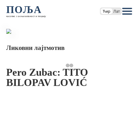
ПОЉА
Ћир
Лат
часопис за књижевност и теорију
Ликовни лајтмотив
Pero Zubac: TITO
BILOPAV LOVIĆ