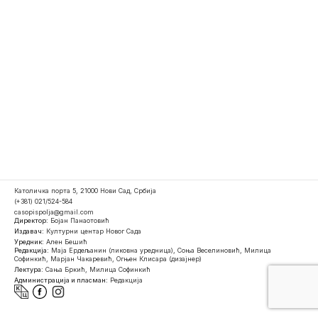
Католичка порта 5, 21000 Нови Сад, Србија
(+381) 021/524-584
casopispolja@gmail.com
Директор:
Бојан Панаотовић
Издавач:
Културни центар Новог Сада
Уредник:
Ален Бешић
Редакција:
Маја Ердељанин (ликовна уредница), Соња Веселиновић, Милица
Софинкић, Марјан Чакаревић, Огњен Клисара (дизајнер)
Лектура:
Сања Бркић, Милица Софинкић
Администрација и пласман:
Редакција