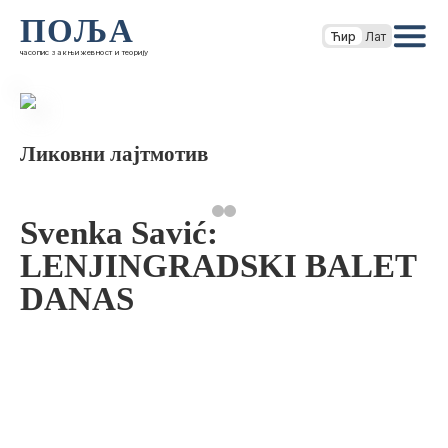
ПОЉА
Ћир
Лат
часопис за књижевност и теорију
Ликовни лајтмотив
Svenka Savić:
LENJINGRADSKI BALET
DANAS