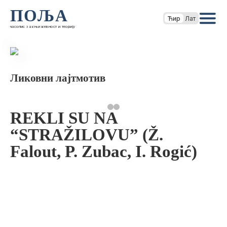
ПОЉА
Ћир
Лат
часопис за књижевност и теорију
Ликовни лајтмотив
REKLI SU NA
“STRAŽILOVU” (Ž.
Falout, P. Zubac, I. Rogić)