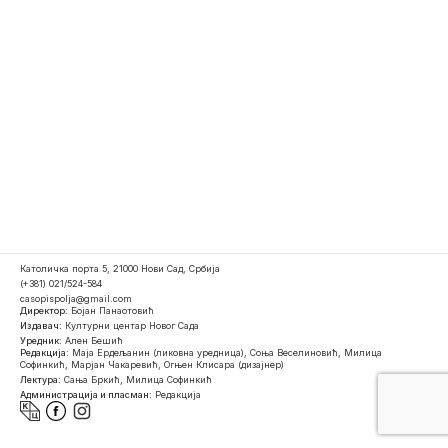
Католичка порта 5, 21000 Нови Сад, Србија
(+381) 021/524-584
casopispolja@gmail.com
Директор:
Бојан Панаотовић
Издавач:
Културни центар Новог Сада
Уредник:
Ален Бешић
Редакција:
Маја Ердељанин (ликовна уредница), Соња Веселиновић, Милица
Софинкић, Марјан Чакаревић, Огњен Клисара (дизајнер)
Лектура:
Сања Бркић, Милица Софинкић
Администрација и пласман:
Редакција