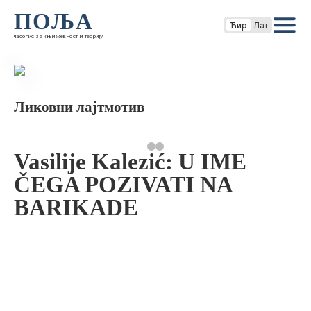
ПОЉА
Ћир
Лат
часопис за књижевност и теорију
Ликовни лајтмотив
Vasilije Kalezić: U IME
ČEGA POZIVATI NA
BARIKADE