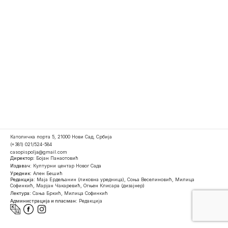
Католичка порта 5, 21000 Нови Сад, Србија
(+381) 021/524-584
casopispolja@gmail.com
Директор:
Бојан Панаотовић
Издавач:
Културни центар Новог Сада
Уредник:
Ален Бешић
Редакција:
Маја Ердељанин (ликовна уредница), Соња Веселиновић, Милица
Софинкић, Марјан Чакаревић, Огњен Клисара (дизајнер)
Лектура:
Сања Бркић, Милица Софинкић
Администрација и пласман:
Редакција