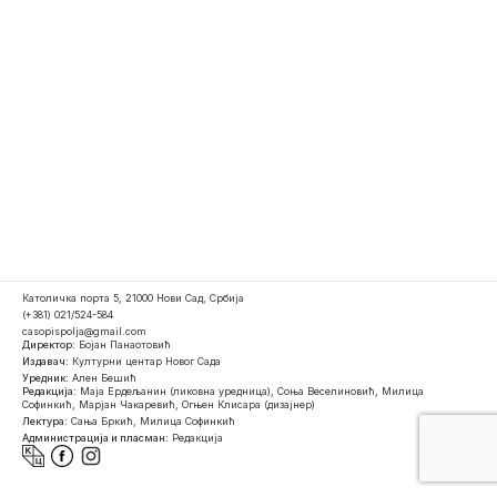
Католичка порта 5, 21000 Нови Сад, Србија
(+381) 021/524-584
casopispolja@gmail.com
Директор:
Бојан Панаотовић
Издавач:
Културни центар Новог Сада
Уредник:
Ален Бешић
Редакција:
Маја Ердељанин (ликовна уредница), Соња Веселиновић, Милица
Софинкић, Марјан Чакаревић, Огњен Клисара (дизајнер)
Лектура:
Сања Бркић, Милица Софинкић
Администрација и пласман:
Редакција