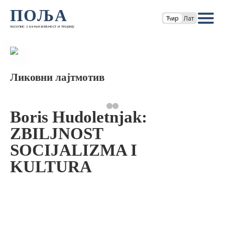
ПОЉА
Ћир
Лат
часопис за књижевност и теорију
Ликовни лајтмотив
Boris Hudoletnjak:
ZBILJNOST
SOCIJALIZMA I
KULTURA