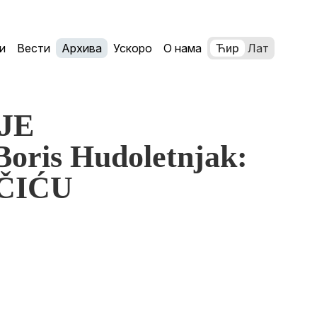
и
Вести
Архива
Ускоро
О нама
Ћир
Лат
NJE
is Hudoletnjak:
ČIĆU