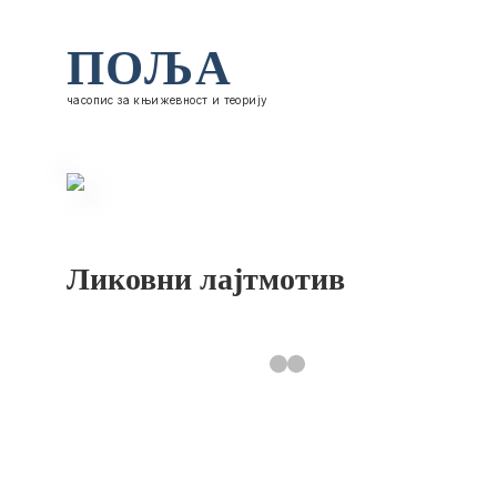
ПОЉА
часопис за књижевност и теорију
Ликовни лајтмотив