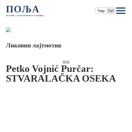
ПОЉА
Ћир
Лат
часопис за књижевност и теорију
Ликовни лајтмотив
Petko Vojnić Purčar:
STVARALAČKA OSEKA