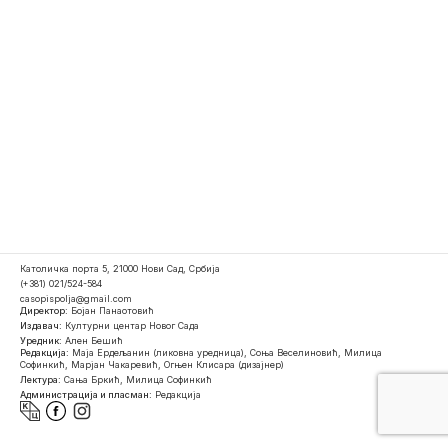
Католичка порта 5, 21000 Нови Сад, Србија
(+381) 021/524-584
casopispolja@gmail.com
Директор:
Бојан Панаотовић
Издавач:
Културни центар Новог Сада
Уредник:
Ален Бешић
Редакција:
Маја Ердељанин (ликовна уредница), Соња Веселиновић, Милица
Софинкић, Марјан Чакаревић, Огњен Клисара (дизајнер)
Лектура:
Сања Бркић, Милица Софинкић
Администрација и пласман:
Редакција