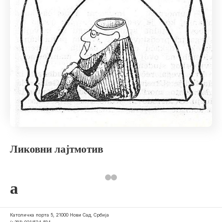
Ликовни лајтмотив
a
Католичка порта 5, 21000 Нови Сад, Србија