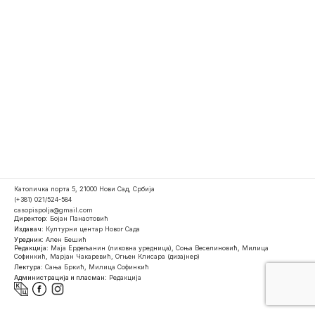
Католичка порта 5, 21000 Нови Сад, Србија
(+381) 021/524-584
casopispolja@gmail.com
Директор:
Бојан Панаотовић
Издавач:
Културни центар Новог Сада
Уредник:
Ален Бешић
Редакција:
Маја Ердељанин (ликовна уредница), Соња Веселиновић, Милица
Софинкић, Марјан Чакаревић, Огњен Клисара (дизајнер)
Лектура:
Сања Бркић, Милица Софинкић
Администрација и пласман:
Редакција