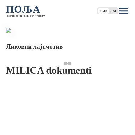
ПОЉА
Ћир
Лат
часопис за књижевност и теорију
Ликовни лајтмотив
MILICA dokumenti