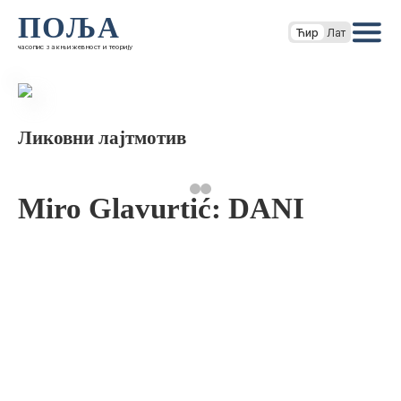
ПОЉА
Ћир
Лат
часопис за књижевност и теорију
Ликовни лајтмотив
Miro Glavurtić: DANI