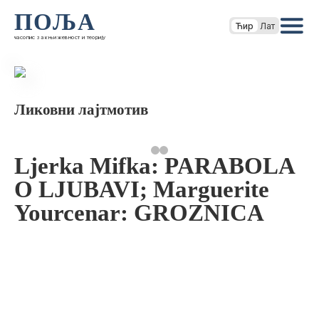
ПОЉА
Ћир
Лат
часопис за књижевност и теорију
Ликовни лајтмотив
Ljerka Mifka: PARABOLA
O LJUBAVI; Marguerite
Yourcenar: GROZNICA