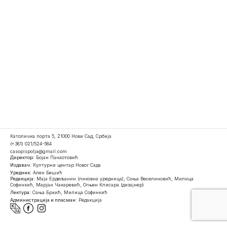
Католичка порта 5, 21000 Нови Сад, Србија
(+381) 021/524-584
casopispolja@gmail.com
Директор:
Бојан Панаотовић
Издавач:
Културни центар Новог Сада
Уредник:
Ален Бешић
Редакција:
Маја Ердељанин (ликовна уредница), Соња Веселиновић, Милица
Софинкић, Марјан Чакаревић, Огњен Клисара (дизајнер)
Лектура:
Сања Бркић, Милица Софинкић
Администрација и пласман:
Редакција