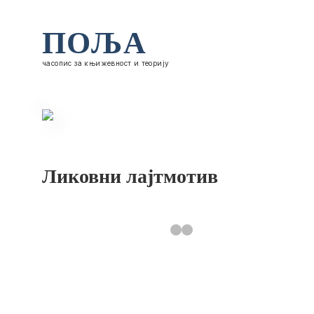
ПОЉА
часопис за књижевност и теорију
Ликовни лајтмотив