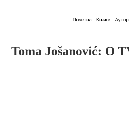
Почетна
Књиге
Аутор
Toma Jošanović: O 