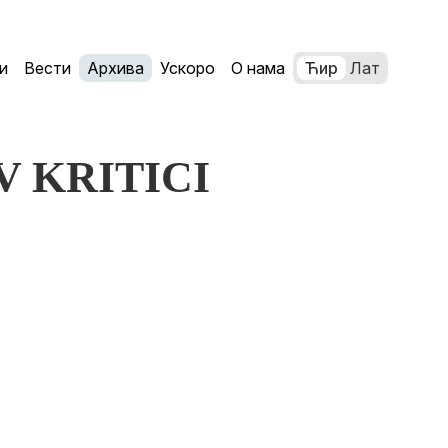
и
Вести
Архива
Ускоро
О нама
Ћир
Лат
TV KRITICI