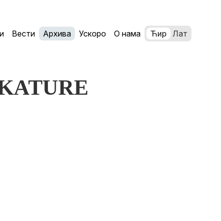
и
Вести
Архива
Ускоро
О нама
Ћир
Лат
RIKATURE