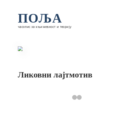
ПОЉА
часопис за књижевност и теорију
Ликовни лајтмотив