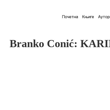
Почетна
Књиге
Аутор
Branko Conić: KA