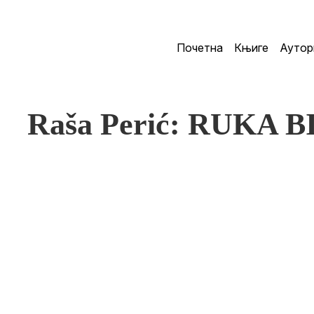
Почетна
Књиге
Аутор
Raša Perić: RUKA