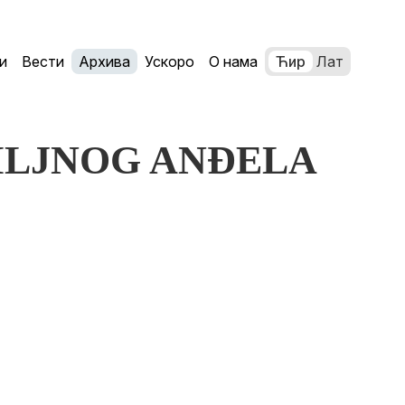
и
Вести
Архива
Ускоро
О нама
Ћир
Лат
 BILJNOG ANĐELA