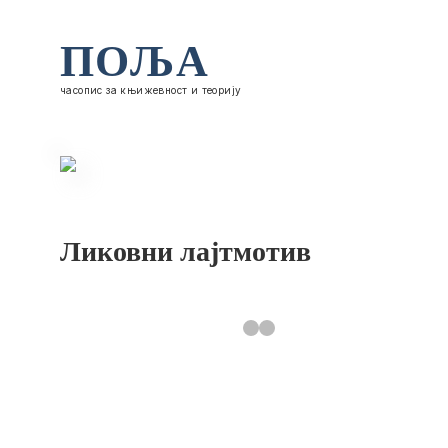
ПОЉА
часопис за књижевност и теорију
Ликовни лајтмотив