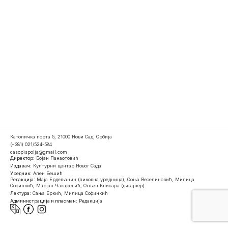
Католичка порта 5, 21000 Нови Сад, Србија
(+381) 021/524-584
casopispolja@gmail.com
Директор:
Бојан Панаотовић
Издавач:
Културни центар Новог Сада
Уредник:
Ален Бешић
Редакција:
Маја Ердељанин (ликовна уредница), Соња Веселиновић, Милица
Софинкић, Марјан Чакаревић, Огњен Клисара (дизајнер)
Лектура:
Сања Бркић, Милица Софинкић
Администрација и пласман:
Редакција