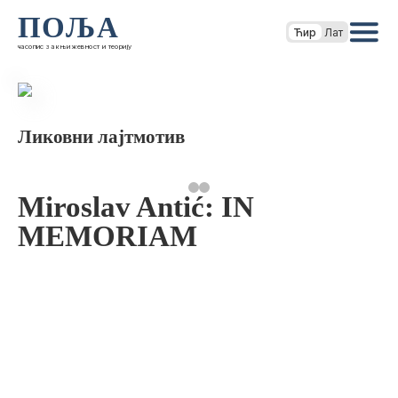
ПОЉА
Ћир
Лат
часопис за књижевност и теорију
Ликовни лајтмотив
Miroslav Antić: IN
MEMORIAM