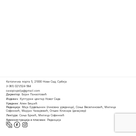
Католичка порта 5, 21000 Нови Сад, Србија
(+381) 021/524-584
casopispolja@gmail.com
Директор:
Бојан Панаотовић
Издавач:
Културни центар Новог Сада
Уредник:
Ален Бешић
Редакција:
Маја Ердељанин (ликовна уредница), Соња Веселиновић, Милица
Софинкић, Марјан Чакаревић, Огњен Клисара (дизајнер)
Лектура:
Сања Бркић, Милица Софинкић
Администрација и пласман:
Редакција