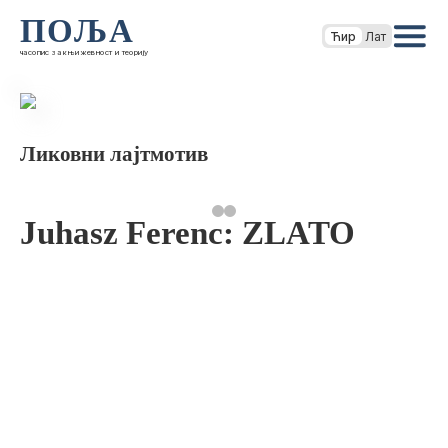
ПОЉА
Ћир
Лат
часопис за књижевност и теорију
Ликовни лајтмотив
Juhasz Ferenc: ZLATO