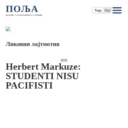
ПОЉА
Ћир
Лат
часопис за књижевност и теорију
Ликовни лајтмотив
Herbert Markuze:
STUDENTI NISU
PACIFISTI