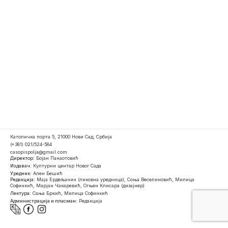
Католичка порта 5, 21000 Нови Сад, Србија
(+381) 021/524-584
casopispolja@gmail.com
Директор:
Бојан Панаотовић
Издавач:
Културни центар Новог Сада
Уредник:
Ален Бешић
Редакција:
Маја Ердељанин (ликовна уредница), Соња Веселиновић, Милица
Софинкић, Марјан Чакаревић, Огњен Клисара (дизајнер)
Лектура:
Сања Бркић, Милица Софинкић
Администрација и пласман:
Редакција