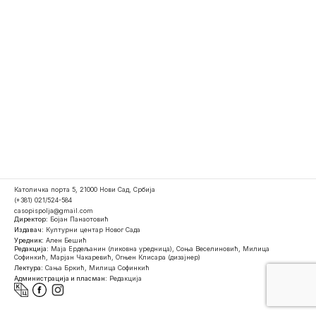
Католичка порта 5, 21000 Нови Сад, Србија
(+381) 021/524-584
casopispolja@gmail.com
Директор:
Бојан Панаотовић
Издавач:
Културни центар Новог Сада
Уредник:
Ален Бешић
Редакција:
Маја Ердељанин (ликовна уредница), Соња Веселиновић, Милица
Софинкић, Марјан Чакаревић, Огњен Клисара (дизајнер)
Лектура:
Сања Бркић, Милица Софинкић
Администрација и пласман:
Редакција