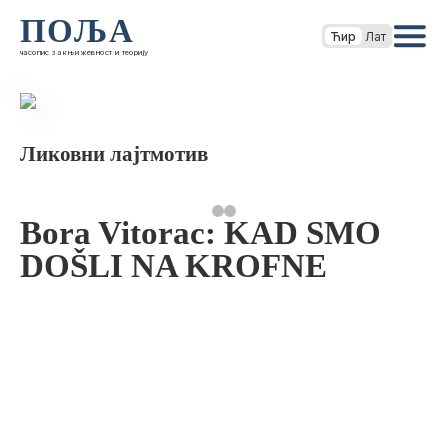
ПОЉА
Ћир
Лат
часопис за књижевност и теорију
Ликовни лајтмотив
Bora Vitorac: KAD SMO
DOŠLI NA KROFNE