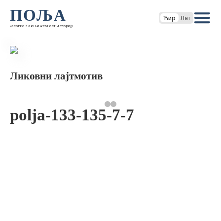
ПОЉА
Ћир
Лат
часопис за књижевност и теорију
Ликовни лајтмотив
polja-133-135-7-7