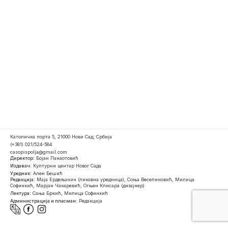
Католичка порта 5, 21000 Нови Сад, Србија
(+381) 021/524-584
casopispolja@gmail.com
Директор:
Бојан Панаотовић
Издавач:
Културни центар Новог Сада
Уредник:
Ален Бешић
Редакција:
Маја Ердељанин (ликовна уредница), Соња Веселиновић, Милица
Софинкић, Марјан Чакаревић, Огњен Клисара (дизајнер)
Лектура:
Сања Бркић, Милица Софинкић
Администрација и пласман:
Редакција