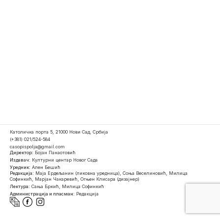
Католичка порта 5, 21000 Нови Сад, Србија
(+381) 021/524-584
casopispolja@gmail.com
Директор:
Бојан Панаотовић
Издавач:
Културни центар Новог Сада
Уредник:
Ален Бешић
Редакција:
Маја Ердељанин (ликовна уредница), Соња Веселиновић, Милица
Софинкић, Марјан Чакаревић, Огњен Клисара (дизајнер)
Лектура:
Сања Бркић, Милица Софинкић
Администрација и пласман:
Редакција