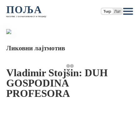
ПОЉА
Ћир
Лат
часопис за књижевност и теорију
Ликовни лајтмотив
Vladimir Stojšin: DUH
GOSPODINA
PROFESORA