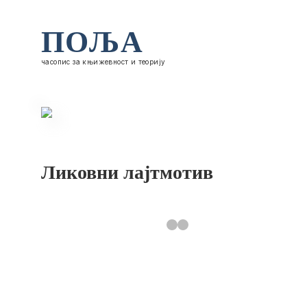
ПОЉА
часопис за књижевност и теорију
Ликовни лајтмотив