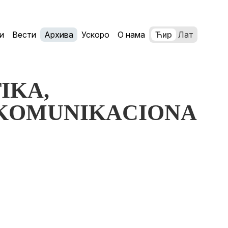
и
Вести
Архива
Ускоро
О нама
Ћир
Лат
TIKA,
 KOMUNIKACIONA