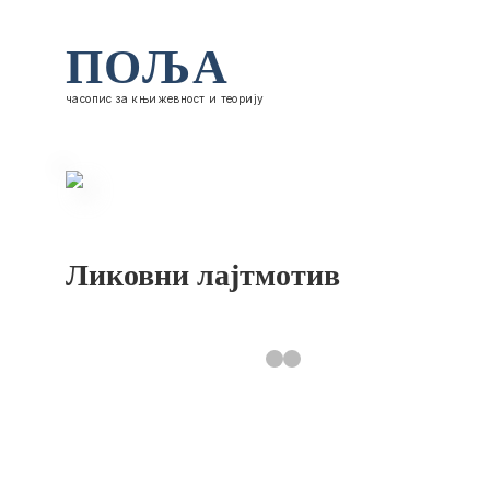
ПОЉА
часопис за књижевност и теорију
Ликовни лајтмотив