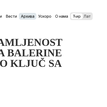
и
Вести
Архива
Ускоро
О нама
Ћир
Лат
USAMLJENOST
A BALERINE
O KLJUČ SA