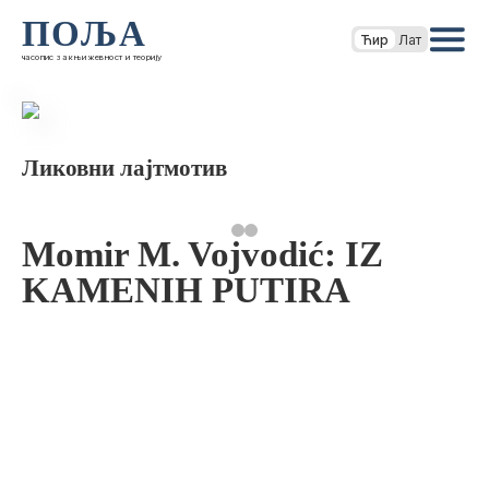
ПОЉА
Ћир
Лат
часопис за књижевност и теорију
Ликовни лајтмотив
Momir M. Vojvodić: IZ
KAMENIH PUTIRA