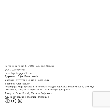
Католичка порта 5, 21000 Нови Сад, Србија
(+381) 021/524-584
casopispolja@gmail.com
Директор:
Бојан Панаотовић
Издавач:
Културни центар Новог Сада
Уредник:
Ален Бешић
Редакција:
Маја Ердељанин (ликовна уредница), Соња Веселиновић, Милица
Софинкић, Марјан Чакаревић, Огњен Клисара (дизајнер)
Лектура:
Сања Бркић, Милица Софинкић
Администрација и пласман:
Редакција