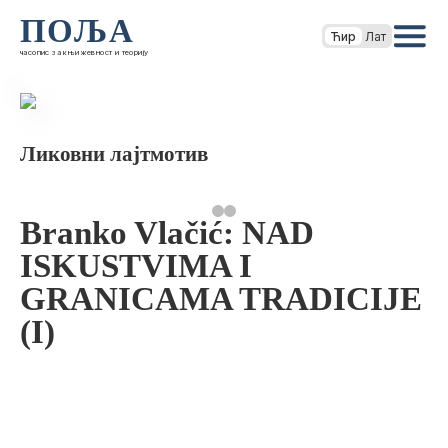
ПОЉА
Ћир
Лат
часопис за књижевност и теорију
Ликовни лајтмотив
Branko Vlačić: NAD
ISKUSTVIMA I
GRANICAMA TRADICIJE
(I)