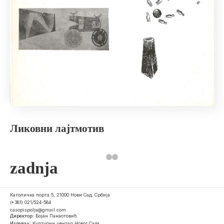
Ликовни лајтмотив
zadnja
Католичка порта 5, 21000 Нови Сад, Србија
(+381) 021/524-584
casopispolja@gmail.com
Директор:
Бојан Панаотовић
Издавач:
Културни центар Новог Сада