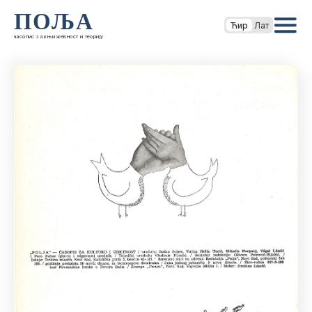
ПОЉА
Ћир
Лат
часопис за књижевност и теорију