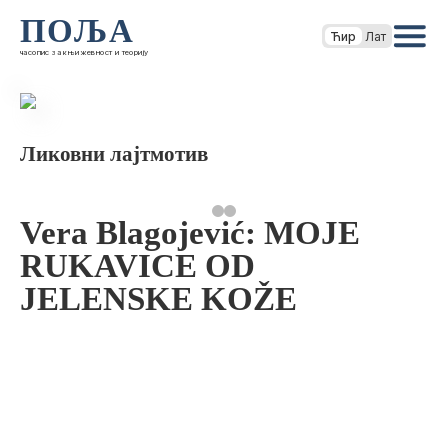
ПОЉА
Ћир
Лат
часопис за књижевност и теорију
Ликовни лајтмотив
Vera Blagojević: MOJE
RUKAVICE OD
JELENSKE KOŽE