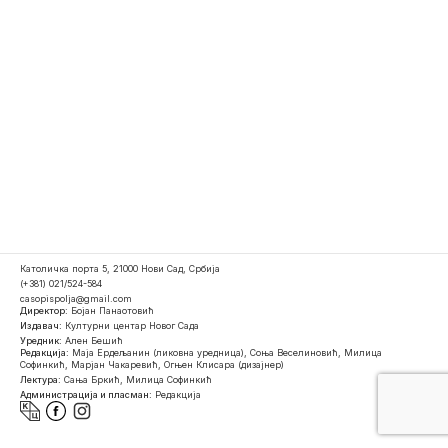
Католичка порта 5, 21000 Нови Сад, Србија
(+381) 021/524-584
casopispolja@gmail.com
Директор:
Бојан Панаотовић
Издавач:
Културни центар Новог Сада
Уредник:
Ален Бешић
Редакција:
Маја Ердељанин (ликовна уредница), Соња Веселиновић, Милица
Софинкић, Марјан Чакаревић, Огњен Клисара (дизајнер)
Лектура:
Сања Бркић, Милица Софинкић
Администрација и пласман:
Редакција