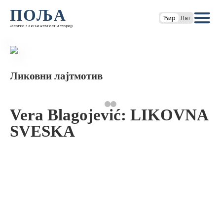
ПОЉА
Ћир
Лат
часопис за књижевност и теорију
Ликовни лајтмотив
Vera Blagojević: LIKOVNA
SVESKA