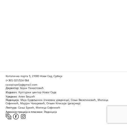
Католичка порта 5, 21000 Нови Сад, Србија
(+381) 021/524-584
casopispolja@gmail.com
Директор:
Бојан Панаотовић
Издавач:
Културни центар Новог Сада
Уредник:
Ален Бешић
Редакција:
Маја Ердељанин (ликовна уредница), Соња Веселиновић, Милица
Софинкић, Марјан Чакаревић, Огњен Клисара (дизајнер)
Лектура:
Сања Бркић, Милица Софинкић
Администрација и пласман:
Редакција