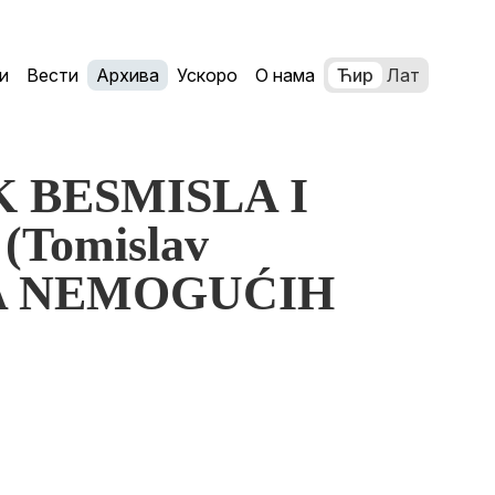
и
Вести
Архива
Ускоро
О нама
Ћир
Лат
IK BESMISLA I
Tomislav
CA NEMOGUĆIH