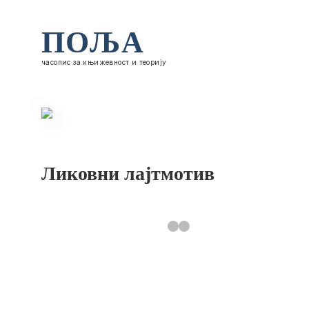
ПОЉА
часопис за књижевност и теорију
Ликовни лајтмотив