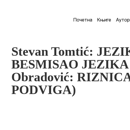
Почетна
Књиге
Аутор
Stevan Tomtić: JEZ
BESMISAO JEZIKA (
Obradović: RIZNI
PODVIGA)