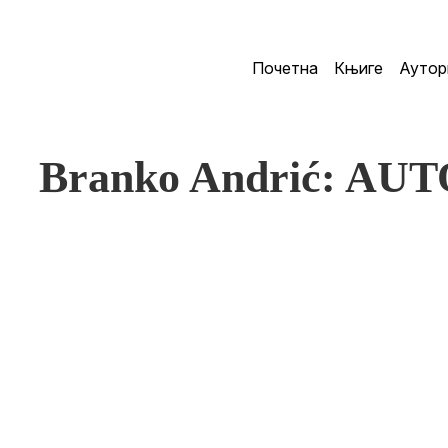
Почетна
Књиге
Аутор
Branko Andrić: AU