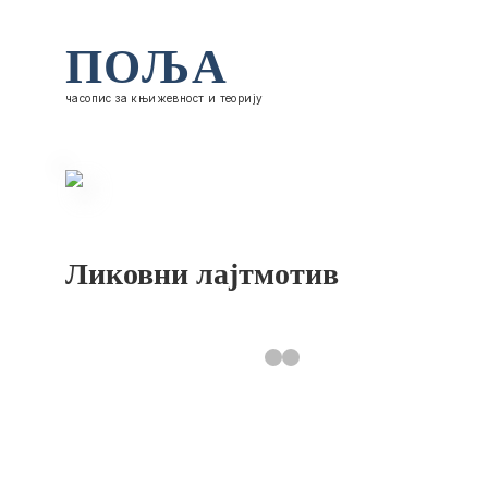
ПОЉА
часопис за књижевност и теорију
Ликовни лајтмотив