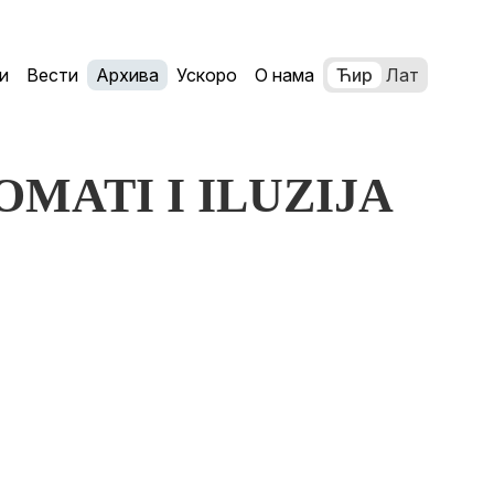
и
Вести
Архива
Ускоро
О нама
Ћир
Лат
TOMATI I ILUZIJA