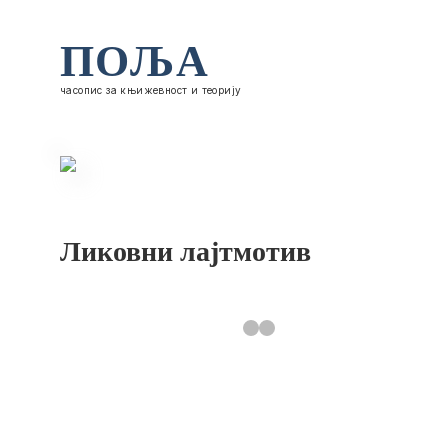
ПОЉА
часопис за књижевност и теорију
Ликовни лајтмотив