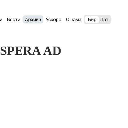
и
Вести
Архива
Ускоро
О нама
Ћир
Лат
 ASPERA AD