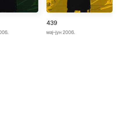
439
006.
мај–јун 2006.