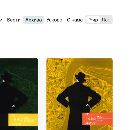
и
Вести
Архива
Ускоро
О нама
Ћир
Лат